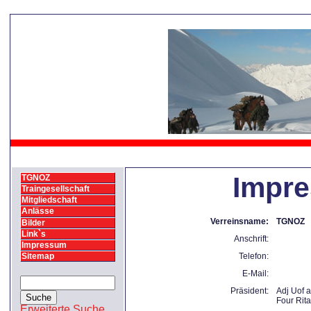
Impr
TGNOZ
Traingesellschaft
Mitgliedschaft
Anlässe
Verreinsname:
TGNOZ
Bilder
Link`s
Anschrift:
Impressum
Sitemap
Telefon:
E-Mail:
Präsident:
Adj Uof 
Four Rit
Erweiterte Suche