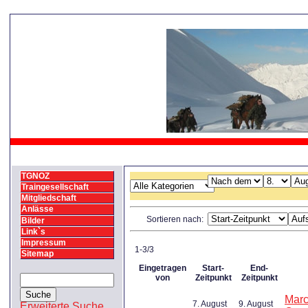
TGNOZ
Traingesellschaft
Mitgliedschaft
Anlässe
Sortieren nach:
Bilder
Link`s
Impressum
1-3/3
Sitemap
Eingetragen
Start-
End-
von
Zeitpunkt
Zeitpunkt
Marc
7. August
9. August
Erweiterte Suche