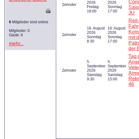
Conc
2026
2026
Zehnder
Freitag
Sonntag
Saig
18:00
17:00
JU
Reit
6
Mitglieder sind online
Fahr
16. August
16. August
Mitglieder: 0
Komb
2026
2026
Zehnder
Gäste: 6
Sonntag
Sonntag
mit 
8:30
17:00
Patro
mehr...
der
Tag 
Ange
5.
5.
September
September
Vete
Zehnder
2026
2026
Arme
Samstag
Samstag
Rekr
9:30
15:00
46